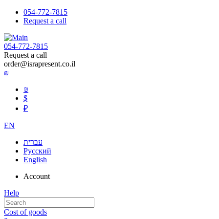
054-772-7815
Request a call
054-772-7815
Request a call
order@israpresent.co.il
₪
₪
$
₽
EN
עברית
Русский
English
Account
Help
Cost of goods