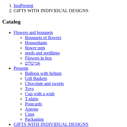
IsraPresent
GIFTS WITH INDIVIDUAL DESIGNS
Catalog
Flowers and bouquets
Bouquets of flowers
Houseplants
flower pots
seeds and seedlings
Flowers in box
אגרטלים
Presents
Balloon with helium
Gift Baskets
Сhocolate and sweets
Toys
Cup with a wish
T-shirts
Postcards
Aprons
Cups
Packaging
GIFTS WITH INDIVIDUAL DESIGNS