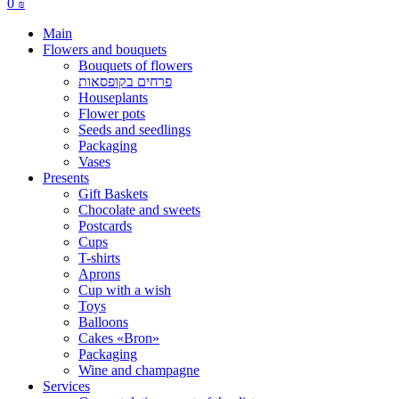
0
₪
Main
Flowers and bouquets
Bouquets of flowers
פרחים בקופסאות
Houseplants
Flower pots
Seeds and seedlings
Packaging
Vases
Presents
Gift Baskets
Сhocolate and sweets
Postcards
Cups
T-shirts
Aprons
Cup with a wish
Toys
Balloons
Cakes «Bron»
Packaging
Wine and champagne
Services