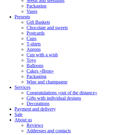
Seeds and seedlings
Packaging
Vases
Presents
Gift Baskets
Сhocolate and sweets
Postcards
Cups
T-shirts
Aprons
Cup with a wish
Toys
Balloons
Cakes «Bron»
Packaging
Wine and champagne
Services
Congratulations «out of the distance»
Gifts with individual designs
Decorations
Payment and delivery
Sale
About us
Reviews
Addresses and contacts