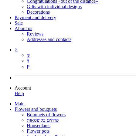
Congratulations «out of the distance»
Gifts with individual designs
Decorations
Payment and delivery
Sale
About us
Reviews
Addresses and contacts
₪
₪
$
₽
Account
Help
Main
Flowers and bouquets
Bouquets of flowers
פרחים בקופסאות
Houseplants
Flower pots