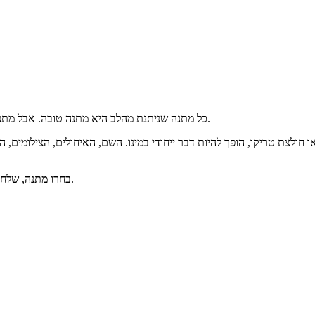
כל מתנה שניתנת מהלב היא מתנה טובה. אבל מתנה שנעשתה במיוחד עבור אותו אדם אליו היא מיועדת היא טובה שבעתיים.
ו חולצת טריקו, הופך להיות דבר ייחודי במינו. השם, האיחולים, הצילומים,
בחרו מתנה, שלחו כתובית או ציור שצריך לשים עליה - והמתנה הייחודית שלכם תהיה מוכנה.