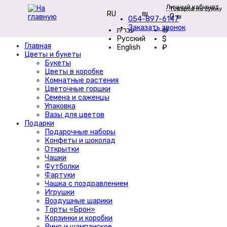
Личный кабинет
Товаров на сумму
RU
₪
0
₪
054-897-6147
Заказать звонок
עברית
₪
Русский
$
Главная
English
₽
Цветы и букеты
Букеты
Цветы в коробке
Комнатные растения
Цветочные горшки
Семена и саженцы
Упаковка
Вазы для цветов
Подарки
Подарочные наборы
Конфеты и шоколад
Открытки
Чашки
Футболки
Фартуки
Чашка с поздравлением
Игрушки
Воздушные шарики
Торты «Брон»
Корзинки и коробки
Вино и шампанское