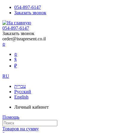
054-897-6147
Заказать звонок
054-897-6147
Заказать звонок
order@israpresent.co.il
₪
₪
$
₽
RU
עברית
Русский
English
Личный кабинет
Помощь
Товаров на сумму