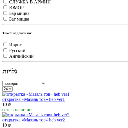
СЛУЖБА В АРМИИ
ЮМОР
Бар мицва
Бат мицва
Текст надписи на:
Иврит
Русский
Английский
גלויות
открытка «Мазаль тов» heb ver1
10
₪
есть в наличии
открытка «Мазаль тов» heb ver2
10
₪