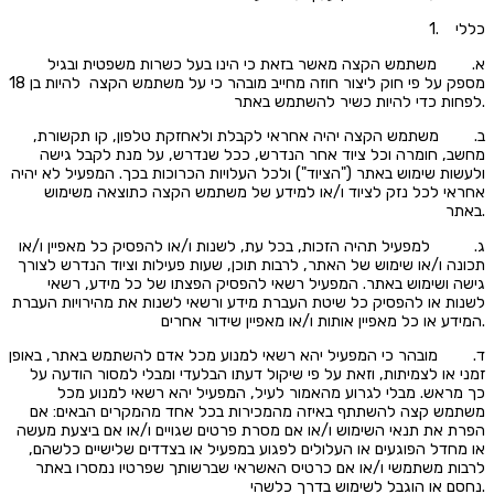
1. כללי
א. משתמש הקצה מאשר בזאת כי הינו בעל כשרות משפטית ובגיל
מספק על פי חוק ליצור חוזה מחייב מובהר כי על משתמש הקצה להיות בן 18
לפחות כדי להיות כשיר להשתמש באתר.
ב. משתמש הקצה יהיה אחראי לקבלת ולאחזקת טלפון, קו תקשורת,
מחשב, חומרה וכל ציוד אחר הנדרש, ככל שנדרש, על מנת לקבל גישה
ולעשות שימוש באתר ("הציוד") ולכל העלויות הכרוכות בכך. המפעיל לא יהיה
אחראי לכל נזק לציוד ו/או למידע של משתמש הקצה כתוצאה משימוש
באתר.
ג. למפעיל תהיה הזכות, בכל עת, לשנות ו/או להפסיק כל מאפיין ו/או
תכונה ו/או שימוש של האתר, לרבות תוכן, שעות פעילות וציוד הנדרש לצורך
גישה ושימוש באתר. המפעיל רשאי להפסיק הפצתו של כל מידע, רשאי
לשנות או להפסיק כל שיטת העברת מידע ורשאי לשנות את מהירויות העברת
המידע או כל מאפיין אותות ו/או מאפיין שידור אחרים.
ד. מובהר כי המפעיל יהא רשאי למנוע מכל אדם להשתמש באתר, באופן
זמני או לצמיתות, וזאת על פי שיקול דעתו הבלעדי ומבלי למסור הודעה על
כך מראש. מבלי לגרוע מהאמור לעיל, המפעיל יהא רשאי למנוע מכל
משתמש קצה להשתתף באיזה מהמכירות בכל אחד מהמקרים הבאים: אם
הפרת את תנאי השימוש ו/או אם מסרת פרטים שגויים ו/או אם ביצעת מעשה
או מחדל הפוגעים או העלולים לפגוע במפעיל או בצדדים שלישיים כלשהם,
לרבות משתמשי ו/או אם כרטיס האשראי שברשותך שפרטיו נמסרו באתר
נחסם או הוגבל לשימוש בדרך כלשהי.