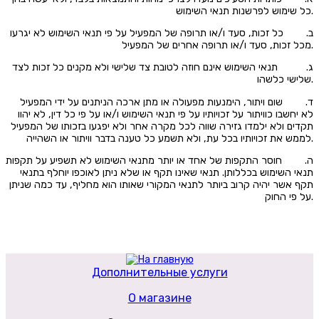
כל שימוש לפרשנות תנאי השימוש.
ב. כל זכות, סעד ו/או תרופה של המפעיל על פי תנאי השימוש לא יגרעו
מכל זכות, סעד ו/או תרופה אחרים של המפעיל.
ג. תנאי השימוש אינם חוזה לטובת צד שלישי ולא מקנים כל זכות לצד
שלישי כלשהו.
ד. שום ויתור, הימנעות מפעולה או מתן ארכה הניתנים על ידי המפעיל
לא יחשבו כוויתור על זכויותיו על פי תנאי השימוש ו/או על פי כל דין, לא יהוו
תקדים ולא ילמדו גזירה שווה לכל מקרה אחר ולא יפגעו בזכותו של המפעיל
לממש את זכויותיו בכל עת, ולא תשמע כל טענה בדבר וויתור או השהייה.
ה. חוסר התקפות של אחד או יותר מתנאי השימוש לא תשפיע על תקפות
תנאי השימוש בכללותן. תנאי שאינו תקף או שלא ניתן לאוכפו יוחלף בתנאי
תקף אשר יהיה קרוב ביותר לתנאי המקורי שאותו הוא מחליף, עד כמה שניתן
על פי החוק.
Дополнительные услуги
О магазине