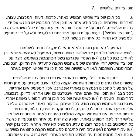
7. תוכן צדדים שלישיים
א. כל תוכן של צד שלישי המופיע באתר, לרבות, דעות, המלצות, עצות,
הצהרות, שירותים וכן כל מידע אחר או תוכן אחר המבוטא או מונגש על ידי
צדדים שלישיים, לרבות על ידי ספקי תוכן או מידע וכן על ידי כל משתמש קצה
("תוכן צד שלישי"), נעשה על ידם ועל אחריותם הבלעדית ולא על ידי המפעיל
ולמפעיל לא תהיה כל אחריות בקשר לכך.
ב. המפעיל לא נותן חסות ולא אחראי לדיוק, לנכונות, לשלמות
ולשימושיות של כל תוכן צד שלישי. בשום נסיבות, המפעיל לא יהיה אחראי וכן
לא יחוב בגין כל נזק ו/או הפסד שנגרמו בשל הסתמכות משתמש קצה על
תוכן צד שלישי. זוהי אחריותו של משתמש הקצה להעריך את הדיוק, הנכונות,
המהימנות, השלמות ו/או השימושיות של כל תוכן צד שלישי הקיים באתר.
ג. ייתכן והאתר יכיל קישורים לאתרי אינטרנט של צדדים שלישיים.
קישורים אלו ניתנים לנוחות משתמש הקצה בלבד ואינם מעידים על מתן חסות
של המפעיל לתכנים הנמצאים באתרי אינטרנט אלו. המפעיל אינו אחריות
לכל מצג ו/או תוכן, של אותם אתרי אינטרנט וכן אינו אחראי לדיוק, לנכונות,
למהימנות, לשלמות ו/או לשימושיות של כל תוכן ומידע המופיע באותם אתרי
אינטרנט. משתמש הקצה מודע לכך שייתכן שביקור באתר אינטרנט שלינק
אליו מופיע באתר יגרום לו לנזקים, לרבות עקב וירוסים, רוגלות, ותוכנות
זדוניות אחרות. אם משתמש הקצה מחליט להיכנס לאתר אינטרנט של צד
שלישי דרך לינק המופיע באתר, הוא עושה זאת על אחריותו ובלעדית כאשר
כל הסיכונים בנוגע לכך רובצים עליו. המפעיל לא יהיה אחראי לכל נזק ישיר
ו/או עקיף שייגרם ו/או עלול היה להיגרם למשתמש הקצה כתוצאה משימוש
או כתוצאה מהסתמכות על המידע המופיע באתרי האינטרנט שיגיע אליהם