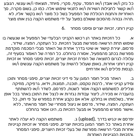
כל נזק ו/או אובדן ו/או הפסד, עקיף, מקרי, מיוחד, תוצאתי ו/או עונשי, הנובע
ו/או קשור לחבילות השירות ו/או לתנאי שימוש אלה. כמו כן, בשום מקרה, סך
האחריות והחבות הכוללת של המפעיל בשל כל מוצר ו/או בקשר אליו, לא
תהיה גבוהה מהסכום ששולם בפועל על ידי משתמש הקצה בגין אותו מוצר.
6. קניין רוחני, זכויות יוצרים וסימני מסחר
א. כל הזכויות באתר הן רכושו הקנייני הבלעדי של המפעיל או שנעשה בו
שימוש תחת הרשאה מפורשת מבעל הזכויות. כל העתקה, הפצה, שידור,
פרסום, יצירת קישור או שינוי בדרך אחרת של האתר מבלי הסכמה מוקדמת
מפורשת בכתב מהמפעיל, אסורה בהחלט. כל הפרה של האמור בסעיף זה,
עלולה לגרום לתוצאה של הפרת זכויות יוצרים, זכויות סימני מסחר או זכויות
קניין רוחני אחרות, באופן שעלול להשית על משתמש הקצה עונשים ו/או
קנסות פלילים ו/או אזרחיים.
ב. האתר מכיל חומר המוגן על פי דיני זכויות יוצרים, סימני מסחר ותוכן
ומידע קנייני אחר, לרבות טקסט, תוכנה, תמונות, וידאו, גרפיקה, מוזיקה
וצלילים. למשתמש הקצה אסור לשנות, לפרסם, לשדר ו/או להשתתף
בהעברה או מכירה, ליצור עבודות נגזרות או לנצל את התוכן באתר בכל אופן
אחר, בשלמותו או בחלקו. אלא אם נקבע אחרת במפורש על פי חוק, כל
העתקה, הפצה, שידור, פרסום או ניצול מסחרי של חומר מהאתר, ללא
אישור מפורש מהמפעיל או מבעל הזכויות בו, הינו אסור בהחלט.
ג. משתמש הקצה לא יעלה לאתר (upload), יפרסם או ינגיש בדרך
אחרת באתר כל חומר המוגן בזכויות יוצרים, סימני מסחר או זכויות קנייניות
אחרות מבלי הרשאה מפורשת של בעלי זכויות היוצרים, סימני המסחר
והזכויות הקנייניות האחרות.