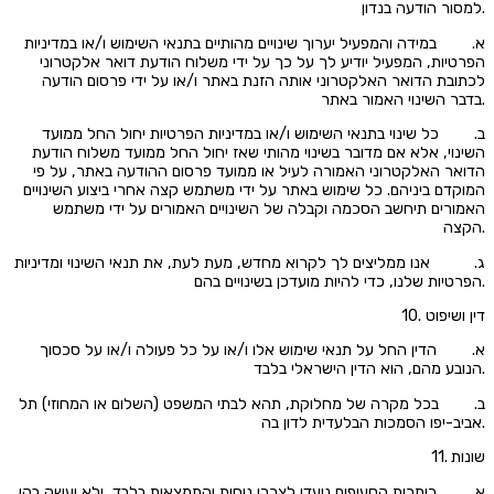
למסור הודעה בנדון.
א. במידה והמפעיל יערוך שינויים מהותיים בתנאי השימוש ו/או במדיניות
הפרטיות, המפעיל יודיע לך על כך על ידי משלוח הודעת דואר אלקטרוני
לכתובת הדואר האלקטרוני אותה הזנת באתר ו/או על ידי פרסום הודעה
בדבר השינוי האמור באתר.
ב. כל שינוי בתנאי השימוש ו/או במדיניות הפרטיות יחול החל ממועד
השינוי, אלא אם מדובר בשינוי מהותי שאז יחול החל ממועד משלוח הודעת
הדואר האלקטרוני האמורה לעיל או ממועד פרסום ההודעה באתר, על פי
המוקדם ביניהם. כל שימוש באתר על ידי משתמש קצה אחרי ביצוע השינויים
האמורים תיחשב הסכמה וקבלה של השינויים האמורים על ידי משתמש
הקצה.
ג. אנו ממליצים לך לקרוא מחדש, מעת לעת, את תנאי השינוי ומדיניות
הפרטיות שלנו, כדי להיות מועדכן בשינויים בהם.
10. דין ושיפוט
א. הדין החל על תנאי שימוש אלו ו/או על כל פעולה ו/או על סכסוך
הנובע מהם, הוא הדין הישראלי בלבד.
ב. בכל מקרה של מחלוקת, תהא לבתי המשפט (השלום או המחוזי) תל
אביב-יפו הסמכות הבלעדית לדון בה.
11. שונות
א. כותרות הסעיפים נועדו לצרכי נוחות והתמצאות בלבד, ולא יעשה בהן