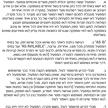
א. המפעיל יעשה כמיטב יכולתו לספק מוצרים איכותיים ובמועד. המפעיל
לא יישא באחריות לכל נזק שייגרם בשל איחורים באספקה, אלא אם כן אירע
העיכוב או הפגם בשל רשלנות מצד המפעיל. במקרה זה תהיה אחריות
המפעיל מוגבלת לסכום השווה לשווי המוצר שנרכש. מובהר כי בכל מקרה,
המפעיל לא יישא באחריות לפעילות כלשהי של כל גורם אחר שאינו בשליטתו
המלאה לרבות חברות שילוח ו/או ספקים חיצוניים שבאמצעותם יתבצע
המשלוח. למען הסר ספק המפעיל לא יהיו אחראים לכל איחור או עיכוב
באספקה ו/או לאי-אספקה שנגרמו כתוצאה מכוח עליון ו/או מאירועים שאינם
בשליטתו.
ב. הגישה ניתנת לאתר כמו שהוא וככל שהוא זמין, על בסיס "AS IS"
ועל בסיס "AS AVILABLE". המפעיל מסתלק מכל מצג, אחריות, ערובה,
הצהרה ותנאי, בין מפורש ובין מרומזים, לרבות לגבי אי הפרת זכויות קנייניות או
חוזיות, סחירות והתאמה למטרה. המפעיל (ו/או מי מטעמו) אינו נושא,
במישרין ו/או בעקיפין, באחריות כלשהי לנזקים הנובעים ו/או הקשורים בכל
דרך שהיא בשימוש ו/או בביצועי האתר.
ג. מבלי לגרוע מהאמור לעיל, משתמש הקצה מכיר בכך שהשימוש
באינטרנט כרוך לעיתים בהפרעות, שאינן בשליטת המפעיל, ושהמפעיל לא
יהיה אחראי לכל שיבוש ולכל איבוד מידע בזמן העברת מידע על גבי
האינטרנט. ייתכן והאתר יהיה לא זמין מעת לעת, מכל סיבה שהיא, בשל
נסיבות התלויות במפעיל (לרבות בשל תחזוקה שוטפת) וכן בשל נסיבות אשר
אינן תלויות במפעיל, ויתכן שגישה לאתר תופרע, תושעה ו/או תופסק, באופן
זמני או לצמיתות. משתמש הקצה פוטר את המפעיל בגין כל נזק ו/או תשלום
ו/או הפסד שייגרמו לו עקב האמור לעיל.
ד. מבלי לגרוע מהאמור לעיל, בשום מקרה, המפעיל לא יהיה חייב בגין