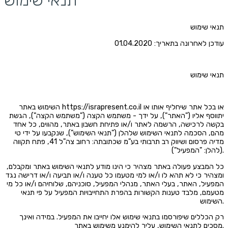
תנאי שימוש
עודכן לאחרונה בתאריך: 01.04.2020
תנאי שימוש
השימוש באתר https://israpresent.co.il או בכל אתר שיחליף אותו או
יתווסף אליו ("האתר"), על ידך - משתמש הקצה ("משתמש הקצה"), הגשת
בקשה לרכישה, הרשמה לאתר ו/או פתיחת חשבון באתר, מהווים, כל אחד
מהם, הסכמה לתנאי השימוש שלהלן ("תנאי השימוש"), שנקבעו על ידי טי
מדיה פרסום ושיווק רב תרבותי בע"מ שכתובתה: רחוב צה"ל 41, פתח תקווה
(להלן: "המפעיל").
כל המבצע פעולה באתר מצהיר כי הינו מודע לתנאי השימוש באתר ומקבלם,
ומצהיר כי לא תהא לו ו/או למי מטעמו כל טענה ו/או תביעה ו/או דרישה נגד
המפעיל, האתר, בעלי האתר, מנהלי המפעיל, סוכניהם, שלוחיהם ו/או כל מי
מטעמם, מלבד טענות הקשורות בהפרת התחייבויות המפעיל על פי תנאי
השימוש.
רק הכללים שיפורסמו בתנאי שימוש אלו יחייבו את המפעיל. במידה ואינך
מסכים לתנאי השימוש, עליך להימנע משימוש באתר.