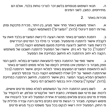
ה. תנאי השימוש מנוסחים בלשון זכר לצרכי נוחות בלבד, אולם הם
מתייחסים, כמובן, לשני המינים.
2. מכירות באתר
א. האתר משמש כאתר סחר אשר מציע, בין היתר, מכירת מדבקות ומתן
שירותי דפוס דיגיטלי (להלן: "המוצרים") למשתמשי הקצה.
ב. הזמנת המוצרים באתר תהווה הצעה לרכישת המוצרים בלבד וזאת עד
לקבלת אישור להזמנה מהמפעיל. מובהר כי מילוי כל הפרטים הנדרשים
לרכישת מוצר תיחשב להצעה מחייבת מטעם משתמש הקצה (להלן:
"הזמנה"). כל עוד לא ניתן אישורו של המפעיל להזמנה חשבונו של משתמש
הקצה לא יחויב וההזמנה לא תיחשב כמחייבת את המפעיל.
ג. אישור סופי של ההזמנה כפוף להמצאות המוצרים במלאי. למען הסר
ספק מובהר כי המזמין אינו מתחייב לקיומו של מלאי מסוים למוצרים באתר
ו/או להתאמת המוצרים המוצעים באתר למלאי הקיים. אישור ההזמנה (ככל
שההזמנה תאושר על ידו) ישלח למשתמש הקצה כנגד ובכפוף לביצוע
התשלום המלא בעבור המוצר. ניתן אישור להזמנה, תיחשב ההזמנה כמחייבת
(להלן: "עסקה") וביטולה יהיה בכפוף לתשלום דמי ביטול.
א. לשם ביצוע ההזמנה יהיה על המשתמש למלא טופס פרטים אישיים,
לרבות: שם פרטי ושם משפחה; כתובת דואר אלקטרוני וטלפון. יש להקפיד על
מסירת פרטים נכונים ומלאים במסגרת אחרת המפעיל לא יוכל להבטיח את
מימוש העסקה. מובהר כי הגשת פרטים כוזבים ביודעין הינה עבירה פלילית על
פי החוק. המפעיל יהיה רשאי לנקוט בכל צעד משפטי כנגד מגיש פרטים