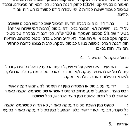
האמורים בסעיף קטן 14ג(ב) לחוק הגנת הצרכן, לפי המאוחר מביניהם, ובלבד
שביטול כאמור ייעשה לפחות 2 ימי עבודה קודם למועד בו השירות אמור
להינתן.
ג. בתוך 14 יום מיום קבלת הודעת הביטול יושב לרוכש הסכום ששולם
על ידו בגין השירות ו/או המוצר בניכוי דמי ביטול (לרבות דמי שילוח ואריזה)
בשיעור של 5% מסכום העסקה או 100 ש''ח, לפי הנמוך. במקרה של ביטול
עסקה עקב פגם או אי התאמה, לא יחויב הרוכש בדמי ביטול כלשהם. הוראות
חוק הגנת הצרכן נוספות בנוגע לביטול עסקה, לרבות בנוגע לחובה להחזיר
המוצר, יחולו גם-כן.
4. ביטול עסקה ע"י המפעיל
א. המפעיל יהא רשאי, על פי שיקול דעתו הבלעדי, בשל כל סיבה, ובכל
עת, לבטל או להפסיק עסקה ו/או מכירה ו/או לבטל הזמנה, כולה או חלקה,
ו/או את פעילות האתר, כולה או חלקה.
ב. הודעה על ביטול או הפסקה מעין זה תימסר למשתמש הקצה אשר
רכש מוצר, והמפעיל ימנע מחיוב כרטיס האשראי של משתמש הקצה כאמור
או ישיב לו כל סכום ששולם בגין מוצר שנרכש, ככל ששולם.
ג. למעט בגין השבת סכום העסקה כאמור, לא תהיה למשתמש הקצה
כל טענה, תביעה ו/או דרישה כלפי המפעיל בגין ביטול העסקה כאמור בסעיף
זה.
5. אחריות