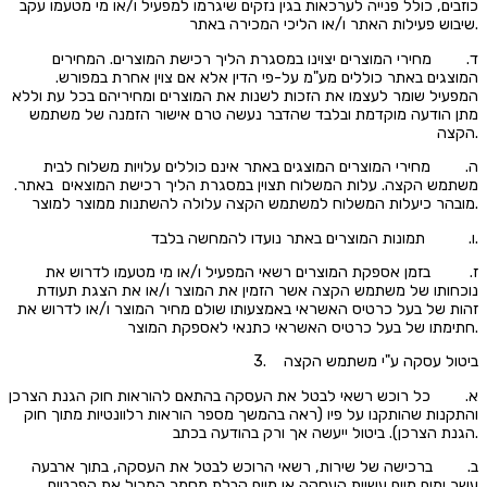
כוזבים, כולל פנייה לערכאות בגין נזקים שיגרמו למפעיל ו/או מי מטעמו עקב
שיבוש פעילות האתר ו/או הליכי המכירה באתר.
ד. מחירי המוצרים יצוינו במסגרת הליך רכישת המוצרים. המחירים
המוצגים באתר כוללים מע"מ על-פי הדין אלא אם צוין אחרת במפורש.
המפעיל שומר לעצמו את הזכות לשנות את המוצרים ומחיריהם בכל עת וללא
מתן הודעה מוקדמת ובלבד שהדבר נעשה טרם אישור הזמנה של משתמש
הקצה.
ה. מחירי המוצרים המוצגים באתר אינם כוללים עלויות משלוח לבית
משתמש הקצה. עלות המשלוח תצוין במסגרת הליך רכישת המוצאים באתר.
מובהר כיעלות המשלוח למשתמש הקצה עלולה להשתנות ממוצר למוצר.
ו. תמונות המוצרים באתר נועדו להמחשה בלבד.
ז. בזמן אספקת המוצרים רשאי המפעיל ו/או מי מטעמו לדרוש את
נוכחותו של משתמש הקצה אשר הזמין את המוצר ו/או את הצגת תעודת
זהות של בעל כרטיס האשראי באמצעותו שולם מחיר המוצר ו/או לדרוש את
חתימתו של בעל כרטיס האשראי כתנאי לאספקת המוצר.
3. ביטול עסקה ע"י משתמש הקצה
א. כל רוכש רשאי לבטל את העסקה בהתאם להוראות חוק הגנת הצרכן
והתקנות שהותקנו על פיו (ראה בהמשך מספר הוראות רלוונטיות מתוך חוק
הגנת הצרכן). ביטול ייעשה אך ורק בהודעה בכתב.
ב. ברכישה של שירות, רשאי הרוכש לבטל את העסקה, בתוך ארבעה
עשר ימים מיום עשיית העסקה או מיום קבלת מסמך המכיל את הפרטים