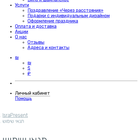
Услуги
Поздравление «Через расстояния»
Подарки с индивидуальным дизайном
Оформление праздника
Оплата и доставка
Акции
О нас
Отзывы
Адреса и контакты
₪
₪
$
₽
Личный кабинет
Помощь
IsraPresent
תנאי שימוש
תנאי שימוש