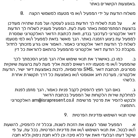
באמצעות הקישורים באתר.
8. משלוח הודעות על ידי המפעיל ו/או מי מטעמו למשמשי הקצה
א. על מנת לשלוח לך הודעות בנוגע לעסקה ועל מנת שתהיה מעודכן
בהצעות המתפרסמות באתר מעת לעת, המפעיל מעוניין לשלוח לך הודעות
דואר אלקטרוני לעדכונך בנדון, וזאת לכתובת הדואר האלקטרוני שמסרת
למפעיל עת ביצוע הזמנה באתר. הנך מאשר בזאת למפעיל ו/או למי מטעמו
לשלוח לך הודעות דואר אלקטרוני כאמור. האמור אינו גורע מזכותך לחדול
מקבלת כל הודעת דואר אלקטרוני מהמפעיל בהתאם להוראות כל דין.
ב. כמו כן, באישורך את תנאי שימוש אלה הנך מביע הסכמתך לכך
שהמפעיל ו/או מי מטעמו יהיו רשאים לפנות אליך מעת לעת בהצעות שיווקיות
ופרסומיות, לרבות באמצעות דיוור ישיר, הודעות SMS, מסרונים, תכתובת דואר
אלקטרוני, מערכת חיוג אוטומטי ו/או באמצעות כל דרך תקשורת אחרת
כלשהי.
ג. באם הנך חפץ להפסיק לקבל פניות כאמור, הנך מוזמן לפנות
למחלקת שירות הלקוחות של המפעיל בכתובת הדואר
האלקטרוני am@israpresent.co.il ולבקש להסיר את פרטיך מרשימת
התפוצה.
9. שינוי תנאי השימוש ומדיניות הפרטיות
א. המפעיל שומר לעצמו את הזכות לשנות, ובכלל זה להפסיק, להשעות
ו/או לבטל, את תנאי השימוש ו/או את מדיניות הפרטיות, בכל עת, על פי
שיקול דעתו הבלעדי וזאת אף ללא סיבה וכן ללא חובת נימוק וללא חובה